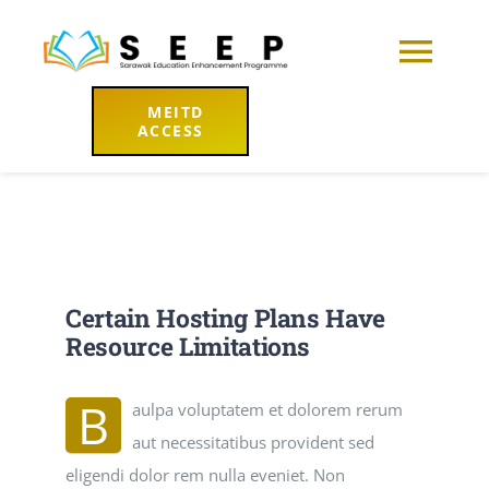
Skip
to
Togg
content
MEITD
Navi
ACCESS
Home
About
Learning Hub
Certain Hosting Plans Have
Resource Limitations
Resources
B
aulpa voluptatem et dolorem rerum
News
aut necessitatibus provident sed
eligendi dolor rem nulla eveniet. Non