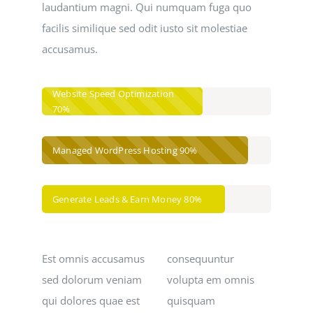
laudantium magni. Qui numquam fuga quo
facilis similique sed odit iusto sit molestiae
accusamus.
Website Speed Optimization
70%
Managed WordPress Hosting
90%
Generate Leads & Earn Money
80%
Est omnis accusamus
consequuntur
sed dolorum veniam
volupta em omnis
qui dolores quae est
quisquam