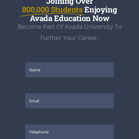
Joining Over
800,000 Students
Enjoying
Avada Education Now
Become Part Of Avada University To
Further Your Career.